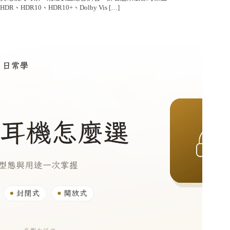
HDR、HDR10、HDR10+、Dolby Vis […]