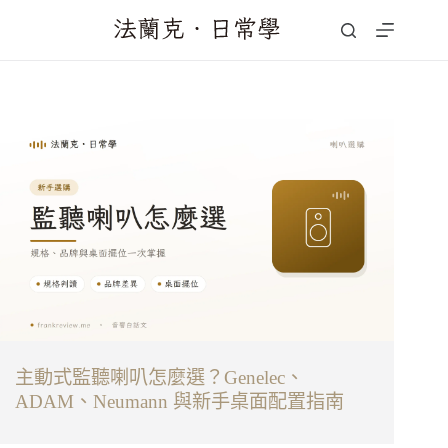
跳
至
主
要
內
容
主動式監聽喇叭怎麼選？Genelec、
4K
ADAM、Neumann 與新手桌面配置指南
Do