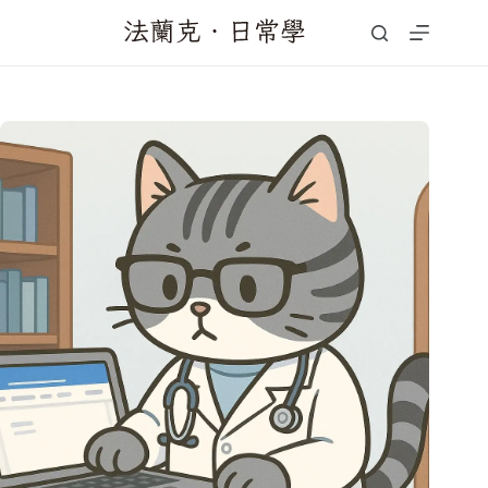
跳
至
主
要
內
容