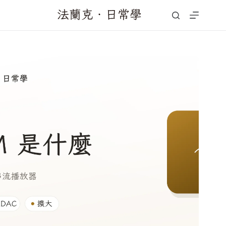
跳
至
主
要
內
容