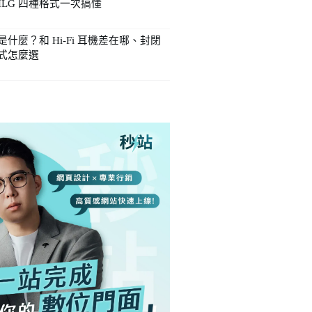
n、HLG 四種格式一次搞懂
5
什麼？和 Hi-Fi 耳機差在哪、封閉
式怎麼選
5