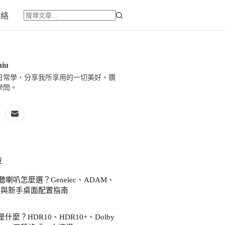
聯絡
找
不
到
符
hiu
合
日常學，分享我所享用的一切美好，鑽
條
學問。
件
的
結
果
章
喇叭怎麼選？Genelec、ADAM、
nn 與新手桌面配置指南
5
 是什麼？HDR10、HDR10+、Dolby