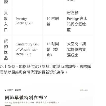
階
貴
想體驗
族
10 吋同
Prestige 實木
Prestige
Stirling GR
入
軸
箱與高靈敏
口
度
旗
15 吋同
大空間、講
Canterbury GR
艦
／Westminster
軸（號
究擺位的資
逸
Royal GR
角）
深玩家
品
以上型號、規格與供貨狀態都可能隨時間調整，實際購
買請以原廠與台灣代理的最新資訊為準。