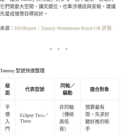
它們需要大空間、講究擺位，也牽涉運送與安裝，建議
先當成憧憬目標就好。
來源：
HiFiReport：Tannoy Westminster Royal GR 評測
Tannoy 型號快速整理
級
同軸／
代表型號
適合對象
距
驅動
平
非同軸
預算最有
價
（傳統
限、先求好
Eclipse Two／
Three
入
高低
聽好推的新
門
音）
手