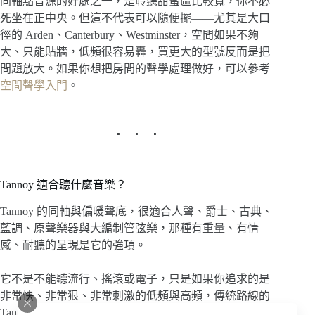
同軸點音源的好處之一，是聆聽甜蜜區比較寬，你不必
死坐在正中央。但這不代表可以隨便擺——尤其是大口
徑的 Arden、Canterbury、Westminster，空間如果不夠
大、只能貼牆，低頻很容易轟，買更大的型號反而是把
問題放大。如果你想把房間的聲學處理做好，可以參考
空間聲學入門
。
Tannoy 適合聽什麼音樂？
Tannoy 的同軸與偏暖聲底，很適合人聲、爵士、古典、
藍調、原聲樂器與大編制管弦樂，那種有重量、有情
感、耐聽的呈現是它的強項。
它不是不能聽流行、搖滾或電子，只是如果你追求的是
非常快、非常狠、非常刺激的低頻與高頻，傳統路線的
Tannoy（特別是 Prestige）可能不是最對味的選擇；這種