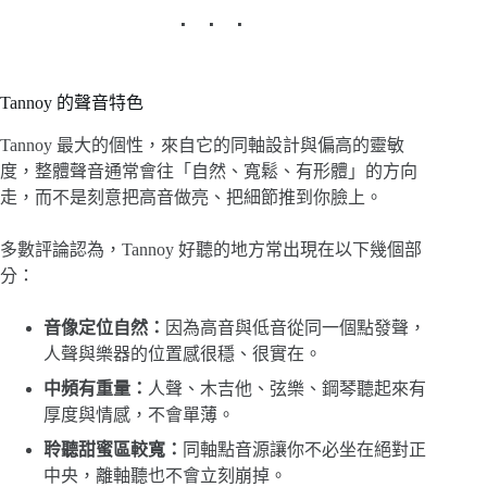
Tannoy 的聲音特色
Tannoy 最大的個性，來自它的同軸設計與偏高的靈敏
度，整體聲音通常會往「自然、寬鬆、有形體」的方向
走，而不是刻意把高音做亮、把細節推到你臉上。
多數評論認為，Tannoy 好聽的地方常出現在以下幾個部
分：
音像定位自然：
因為高音與低音從同一個點發聲，
人聲與樂器的位置感很穩、很實在。
中頻有重量：
人聲、木吉他、弦樂、鋼琴聽起來有
厚度與情感，不會單薄。
聆聽甜蜜區較寬：
同軸點音源讓你不必坐在絕對正
中央，離軸聽也不會立刻崩掉。