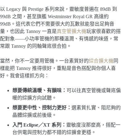
以 Legacy 與 Prestige 系列來說，靈敏度普遍在 89dB 到
99dB 之間，甚至旗艦 Westminster Royal GR 高達約
99dB。這代表它們不需要很大的瓦數就能發出足夠音
量，也因此 Tannoy 一直是
真空管擴大機
玩家很喜歡的搭
配對象——小功率管機的那種溫潤、有情感的味道，常
常跟 Tannoy 的同軸聲底很合拍。
當然，你不一定要用管機。一台素質好的
綜合擴大機
同
樣能把 Tannoy 推得很好，重點是音色搭配與你個人喜
好。我會這樣抓方向：
想要傳統溫暖、有韻味：
可以往真空管機或聲底偏
暖的綜擴方向試聽。
想要更中性、控制力更好：
選素質扎實、阻尼夠的
晶體綜擴或前後級。
入門 Eclipse／XT 系列：
靈敏度沒那麼高，搭配一
台供電與控制力都不錯的綜擴會更穩。