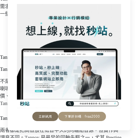
需求反而是 Revolution XT 這類比較現代的型號會更合適
一些。
Tannoy 常見問題
Tannoy 是不是都很貴、很大台？
不是。大家印象中的 Tannoy 多半是 Prestige 那種復古大
喇叭，但其實它也有 Eclipse、Revolution XT 這類相對平
價、體積正常的型號。你可以用入門的價位先體驗
Tannoy，再決定要不要往上走。
立即試用
下單折扣碼：fraa2000
Tannoy 的同軸跟 KEF 的 Uni-Q 有什麼不同？
兩者都是把高音放在低音中央的同軸點音源，但實作與
調音不同。Tannoy 是最早的同軸先驅之一，尤其 Prestige