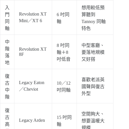
入
想用較低預
Revolution XT
門
6 吋同
算聽到
Mini／XT 6
同
軸
Tannoy 同軸
軸
特色
中
8 吋同
中型客廳、
階
Revolution XT
軸＋8
要落地規模
8F
落
吋低音
又好搭
地
復
喜歡老派英
Legacy Eaton
古
10／12
國聲與復古
／Cheviot
中
吋同軸
外型
階
復
空間夠大、
古
15 吋同
Legacy Arden
想要溫暖大
高
軸
規模