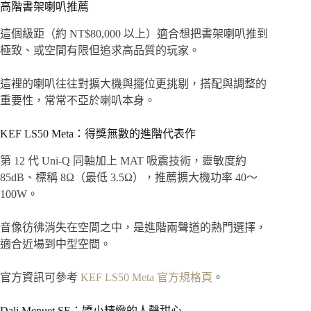
高階書架喇叭推薦
這個級距（約 NT$80,000 以上）適合想把書架喇叭推到
極致、或空間有限但追求高品質的玩家。
這裡的喇叭往往對擴大機與擺位更挑剔，搭配與調整的
重要性，常常不亞於喇叭本身。
KEF LS50 Meta：得獎無數的進階代表作
第 12 代 Uni-Q 同軸加上 MAT 吸震技術，靈敏度約
85dB、標稱 8Ω（最低 3.5Ω），推薦擴大機功率 40～
100W。
音像彷彿消失在空間之中，是進階兩聲道的熱門選擇，
適合近場到中型空間。
官方資訊可參考
KEF LS50 Meta 官方規格頁
。
Dali Menuet SE：嬌小精緻的人聲甜心