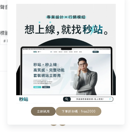
聲音表現描述均為主觀印象，建議以實際試聽為準。
標籤
#
喇叭
Frank Chiu
法蘭克的日常學，分享我所享用的一切美好，鑽
研生活的學問。
立即試用
下單折扣碼：fraa2000