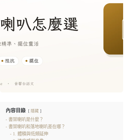
內容目錄
隱藏
書架喇叭是什麼？
書架喇叭和落地喇叭差在哪？
1. 體積與低頻延伸