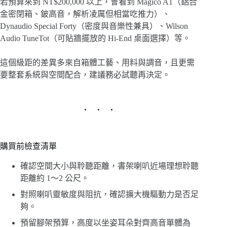
若預算來到 NT$200,000 以上，會看到 Magico A1（鋁合
金密閉箱、鈹高音，解析凌厲但相當吃推力）、
Dynaudio Special Forty（密度與音樂性兼具）、Wilson
Audio TuneTot（可貼牆擺放的 Hi-End 桌面選擇）等。
這個級距的差異多來自箱體工藝、用料與調音，且更需
要整套系統與空間配合，建議務必試聽再決定。
購買前檢查清單
確認空間大小與聆聽距離，書架喇叭近場理想聆聽
距離約 1～2 公尺。
對照喇叭靈敏度與阻抗，確認擴大機驅動力是否足
夠。
預留腳架預算，高度以坐姿耳朵對齊高音單體為