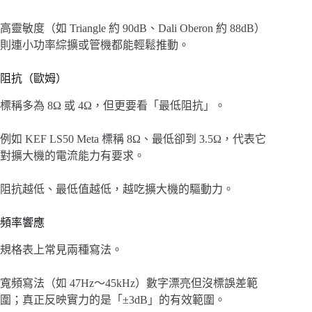
高靈敏度（如 Triangle 約 90dB、Dali Oberon 約 88dB）
則連小功率綜擴或管機都能輕鬆推動。
阻抗（歐姆）
標稱多為 8Ω 或 4Ω，但更要看「最低阻抗」。
例如 KEF LS50 Meta 標稱 8Ω、最低卻到 3.5Ω，代表它
對擴大機的電流能力有要求。
阻抗越低、最低值越低，越吃擴大機的驅動力。
頻率響應
規格表上常見兩種寫法。
寬頻寫法（如 47Hz～45kHz）數字漂亮但沒標誤差範
圍；真正反映實力的是「±3dB」的有效範圍。