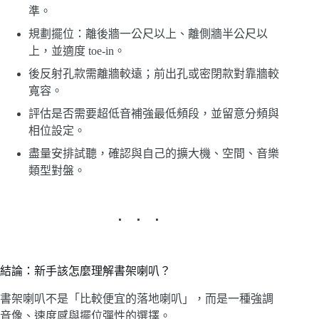
準。
規劃擺位：離後牆一公尺以上、離側牆半公尺以
上，並適度 toe-in。
後反射孔款需離牆較遠；前出孔或密閉款對靠牆較
寬容。
評估是否需要超低音補強最低頻段，並留意分頻與
相位設定。
盡量安排試聽，確認與自己的擴大機、空間、音樂
類型對盤。
結論：新手該怎麼理解書架喇叭？
書架喇叭不是「比較便宜的落地喇叭」，而是一種強調
音像、速度感與擺位彈性的選擇。