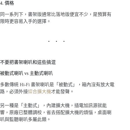
4. 價格
同一系列下，書架版通常比落地版便宜不少，是預算有
限時更容易入手的選擇。
不要把書架喇叭和這些搞混
被動式喇叭 vs 主動式喇叭
多數傳統 Hi-Fi 書架喇叭是「被動式」，箱內沒有放大電
路，必須外接
綜合擴大機
才能發聲。
另一種是「主動式」，內建擴大機，插電加訊源就能
響，原廠已整體調校，省去搭配擴大機的煩惱，桌面喇
叭與監聽喇叭多屬此類。