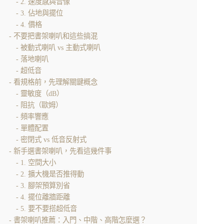
2. 速度感與音像
3. 佔地與擺位
4. 價格
不要把書架喇叭和這些搞混
被動式喇叭 vs 主動式喇叭
落地喇叭
超低音
看規格前，先理解關鍵概念
靈敏度（dB）
阻抗（歐姆）
頻率響應
單體配置
密閉式 vs 低音反射式
新手選書架喇叭，先看這幾件事
1. 空間大小
2. 擴大機是否推得動
3. 腳架預算別省
4. 擺位離牆距離
5. 要不要搭超低音
書架喇叭推薦：入門、中階、高階怎麼選？