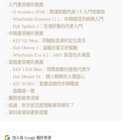
入門書架喇叭推薦
Q Acoustics 3030i：飽滿耐聽的高 CP 入門常勝款
Wharfedale Diamond 12.1：中頻順耳的經典入門
Dali Spektor 2：活潑好推的丹麥入門
中階書架喇叭推薦
KEF Q3 Meta：同軸點音源的定位高手
Dali Oberon 3：溫暖討喜又好驅動
Wharfedale Evo 4.2：AMT 高音的大場面
高階書架喇叭推薦
KEF LS50 Meta：得獎無數的進階代表作
Dali Menuet SE：嬌小精緻的人聲甜心
ATC SCM11：監聽血統的中頻權威
旗艦級一瞥
購買前檢查清單
結論：新手該怎麼理解書架喇叭？
資料來源與更新提醒
加入為 Google 偏好來源