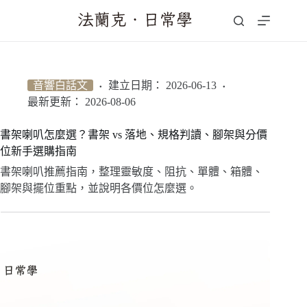
跳
至
主
要
內
音響白話文
建立日期：
2026-06-13
容
最新更新：
2026-08-06
書架喇叭怎麼選？書架 vs 落地、規格判讀、腳架與分價
位新手選購指南
書架喇叭推薦指南，整理靈敏度、阻抗、單體、箱體、
腳架與擺位重點，並說明各價位怎麼選。