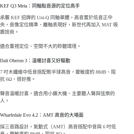
KEF Q3 Meta：同軸點音源的定位高手
承襲 KEF 招牌的 Uni-Q 同軸單體，高音置於低音正中
央，音像定位精準、離軸表現好，新世代再加入 MAT 吸
震技術。
適合重視定位、空間不大的聆聽環境。
Dali Oberon 3：溫暖討喜又好驅動
7 吋木纖維中低音搭配軟半球高音，靈敏度約 88dB、阻
抗 6Ω，很好推。
聲音溫暖討喜，適合用小擴大機、主要聽人聲與弦樂的
人。
Wharfedale Evo 4.2：AMT 高音的大場面
採三音路設計，氣動式（AMT）高音搭配中音與 6 吋低
音，靈敏度約 88dB、阻抗 8Ω。