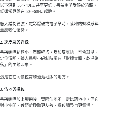
以下潛到 30～40Hz 甚至更低；書架喇叭受限於箱體，
低頻常見落在 50～60Hz 起跳。
聽大編制管弦、電影爆破或電子樂時，落地的規模感與
量感較佔優勢。
2. 速度感與音像
書架喇叭箱體小、單體輕巧，瞬態反應快，音像凝聚、
定位清晰，聽人聲與小編制時常有「形體立體、乾淨俐
落」的主觀印象。
這是它在同價位常勝過落地版的地方。
3. 佔地與擺位
書架喇叭加上腳架後，實際佔地不一定比落地小，但它
對小空間、近距離聆聽更友善，擺位調整也更靈活。