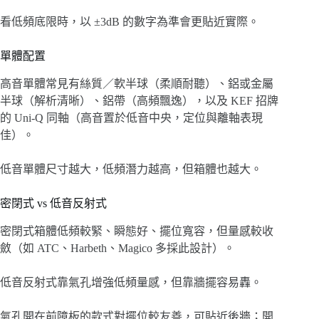
看低頻底限時，以 ±3dB 的數字為準會更貼近實際。
單體配置
高音單體常見有絲質／軟半球（柔順耐聽）、鋁或金屬
半球（解析清晰）、鋁帶（高頻飄逸），以及 KEF 招牌
的 Uni-Q 同軸（高音置於低音中央，定位與離軸表現
佳）。
低音單體尺寸越大，低頻潛力越高，但箱體也越大。
密閉式 vs 低音反射式
密閉式箱體低頻較緊、瞬態好、擺位寬容，但量感較收
斂（如 ATC、Harbeth、Magico 多採此設計）。
低音反射式靠氣孔增強低頻量感，但靠牆擺容易轟。
氣孔開在前障板的款式對擺位較友善，可貼近後牆；開