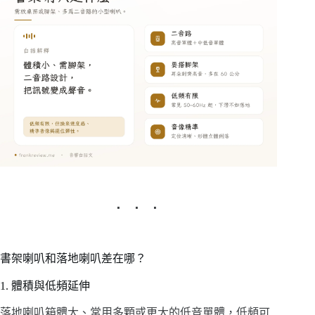
書架喇叭和落地喇叭差在哪？
1. 體積與低頻延伸
落地喇叭箱體大、常用多顆或更大的低音單體，低頻可