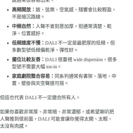
感通常很容易出來。
高頻開放：
鈸、弦樂、空氣感、殘響會比較輕盈，
不是暗沉路線。
中頻自然：
人聲不會刻意加厚，但通常清楚、乾
淨、位置感好。
低頻速度不慢：
DALI 不一定是最肥厚的低頻，但
多數型號低頻偏乾淨、彈性好。
擺位比較友善：
DALI 很重視 wide dispersion，很多
型號不需要大幅 toe-in。
家庭劇院整合容易：
同系列通常有書架、落地、中
置、壁掛與天空聲道可搭。
但這也代表 DALI 不一定適合所有人。
如果你喜歡非常厚、非常暗、非常濃郁，或希望喇叭把
人聲推到很前面，DALI 可能會讓你覺得太開、太輕、
太沒有肉感。