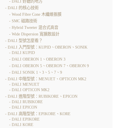
DALI 好聽的地方
DALI 的核心技術
Wood Fibre Cone 木纖維振膜
SMC 磁路技術
Hybrid Tweeter 混合式高音
Wide Dispersion 寬擴散設計
DALI 型號怎麼看？
DALI 入門型號：KUPID、OBERON、SONIK
DALI KUPID
DALI OBERON 1、OBERON 3
DALI OBERON 5、OBERON 7、OBERON 9
DALI SONIK 1、3、5、7、9
DALI 中階型號：MENUET、OPTICON MK2
DALI MENUET
DALI OPTICON MK2
DALI 進階型號：RUBIKORE、EPICON
DALI RUBIKORE
DALI EPICON
DALI 高階型號：EPIKORE、KORE
DALI EPIKORE
DALI KORE